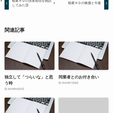
桧家ＨＤの決算短信を熟読
桧家ＨＤの株価と今後
してみた③
関連記事
独立して「つらいな」と思
同業者とのお付き合い
う時
2015年7月8日
2015年4月2日