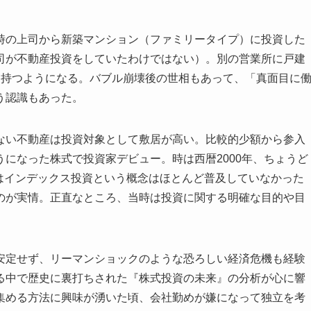
時の上司から新築マンション（ファミリータイプ）に投資した
司が不動産投資をしていたわけではない）。別の営業所に戸建
を持つようになる。バブル崩壊後の世相もあって、「真面目に
う認識もあった。
ない不動産は投資対象として敷居が高い。比較的少額から参入
になった株式で投資家デビュー。時は西暦2000年、ちょうど
はインデックス投資という概念はほとんど普及していなかった
のが実情。正直なところ、当時は投資に関する明確な目的や目
安定せず、リーマンショックのような恐ろしい経済危機も経験
る中で歴史に裏打ちされた『株式投資の未来』の分析が心に響
集める方法に興味が湧いた頃、会社勤めが嫌になって独立を考