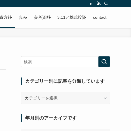
資方針
歩み
参考資料
3.11と株式投資
contact
カテゴリー別に記事を分類しています
カ
テ
ゴ
リ
年月別のアーカイブです
ー
別