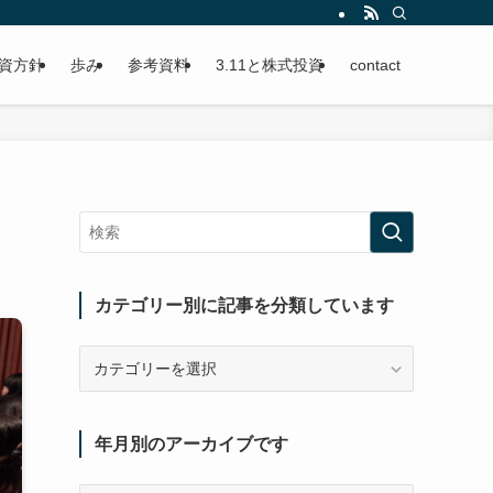
資方針
歩み
参考資料
3.11と株式投資
contact
カテゴリー別に記事を分類しています
カ
テ
ゴ
リ
年月別のアーカイブです
ー
別