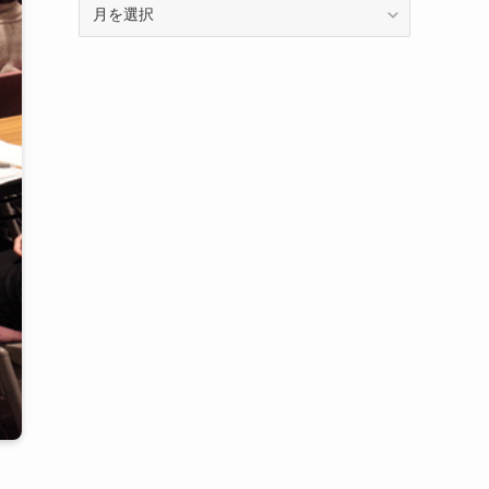
年
に
月
記
別
事
の
を
ア
分
ー
類
カ
し
イ
て
ブ
い
で
ま
す
す