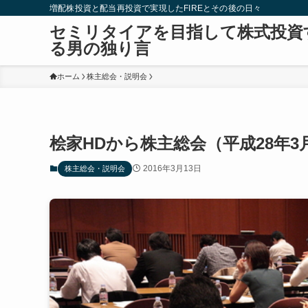
増配株投資と配当再投資で実現したFIREとその後の日々
セミリタイアを目指して株式投資
る男の独り言
ホーム
株主総会・説明会
桧家HDから株主総会（平成28年3
2016年3月13日
株主総会・説明会