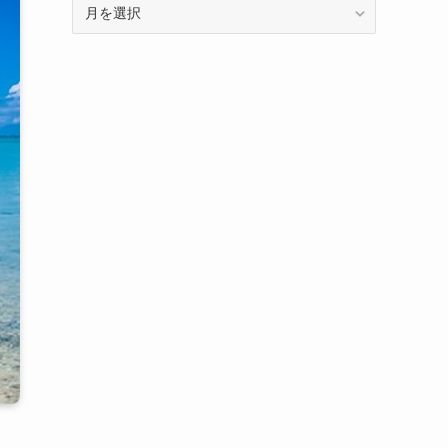
年
に
月
記
別
事
の
を
ア
分
ー
類
カ
し
イ
て
ブ
い
で
ま
す
す