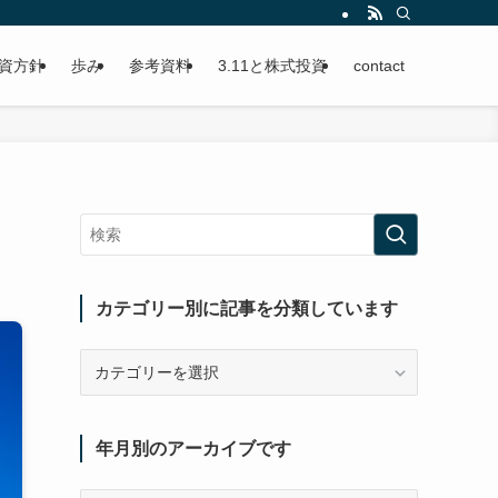
資方針
歩み
参考資料
3.11と株式投資
contact
カテゴリー別に記事を分類しています
カ
テ
ゴ
リ
年月別のアーカイブです
ー
別