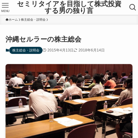
セミリタイアを目指して株式投資
する男の独り言
MENU
ホーム
株主総会・説明会
沖縄セルラーの株主総会
2015年4月13日
2018年6月14日
株主総会・説明会