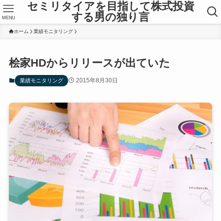
セミリタイアを目指して株式投資
する男の独り言
MENU
ホーム
業績モニタリング
桧家HDからリリースが出ていた
2015年8月30日
業績モニタリング