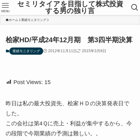
セミリタイアを目指して株式投資
する男の独り言
MENU
ホーム
業績モニタリング
桧家HD/平成24年12月期 第3四半期決算
2012年11月11日
2015年3月8日
業績モニタリング
Post Views:
15
昨日は私の最大投資先、桧家ＨＤの決算発表日で
した。
この会社は第4Ｑに売上・利益が集中するから、今
の段階で今期業績の予測は難しい。。