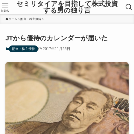
セミリタイアを目指して株式投資
する男の独り言
MENU
ホーム
配当・株主優待
JTから優待のカレンダーが届いた
2017年11月25日
配当・株主優待