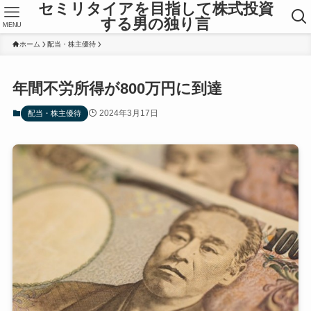
セミリタイアを目指して株式投資
する男の独り言
MENU
ホーム
配当・株主優待
年間不労所得が800万円に到達
2024年3月17日
配当・株主優待