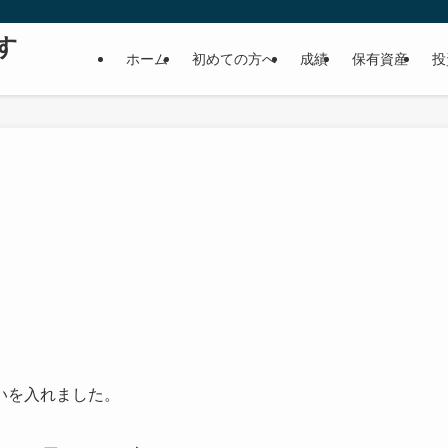
す
ホーム
初めての方へ
成績
保有資産
投
いを入れました。