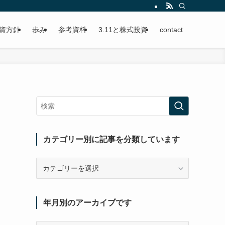
資方針
歩み
参考資料
3.11と株式投資
contact
カテゴリー別に記事を分類しています
カ
テ
ゴ
リ
年月別のアーカイブです
ー
別