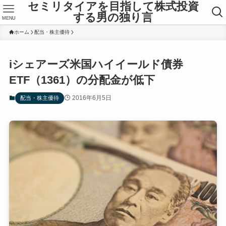
セミリタイアを目指して株式投資
する男の独り言
MENU
ホーム
配当・株主優待
iシェアーズ米国ハイイールド債券
ETF（1361）の分配金が低下
2016年6月5日
配当・株主優待