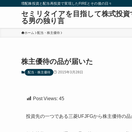
増配株投資と配当再投資で実現したFIREとその後の日々
セミリタイアを目指して株式投資
る男の独り言
ホーム
配当・株主優待
株主優待の品が届いた
2015年3月28日
配当・株主優待
Post Views:
45
投資先の一つである三菱UFJFGから株主優待の