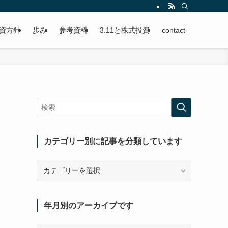
資方針
歩み
参考資料
3.11と株式投資
contact
カテゴリー別に記事を分類しています
カ
テ
ゴ
リ
年月別のアーカイブです
ー
別