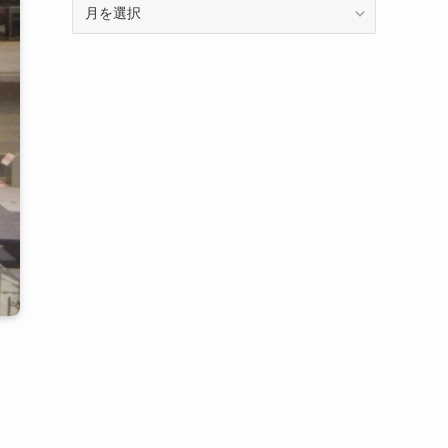
年
に
月
記
別
事
の
を
ア
分
ー
類
カ
し
イ
て
ブ
い
で
ま
す
す