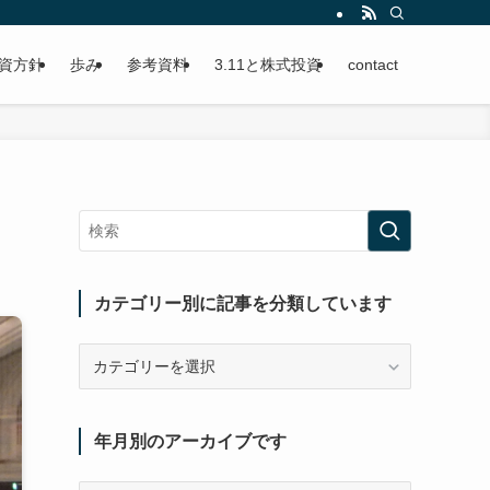
資方針
歩み
参考資料
3.11と株式投資
contact
カテゴリー別に記事を分類しています
カ
テ
ゴ
リ
年月別のアーカイブです
ー
別