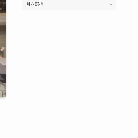
年
に
月
記
別
事
の
を
ア
分
ー
類
カ
し
イ
て
ブ
い
で
ま
す
す