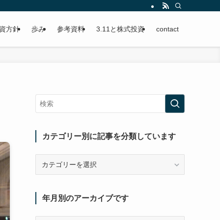
資方針
歩み
参考資料
3.11と株式投資
contact
カテゴリー別に記事を分類しています
カ
テ
ゴ
リ
年月別のアーカイブです
ー
別