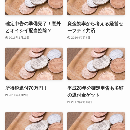
確定申告の準備完了！意外
資金効率から考える経営セ
とオイシイ配当控除？
ーフティ共済
2016年2月13日
2020年7月7日
所得税還付70万円！
平成28年分確定申告も多額
の還付金ゲット
2019年1月28日
2017年2月16日