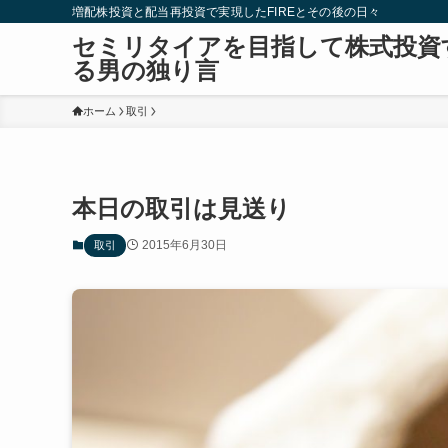
増配株投資と配当再投資で実現したFIREとその後の日々
セミリタイアを目指して株式投資
る男の独り言
ホーム
取引
本日の取引は見送り
2015年6月30日
取引