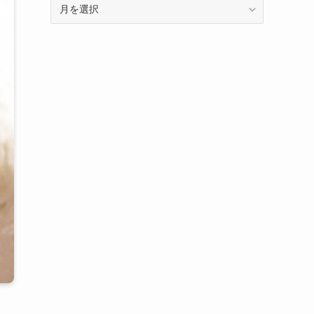
年
に
月
記
別
事
の
を
ア
分
ー
類
カ
し
イ
て
ブ
い
で
ま
す
す