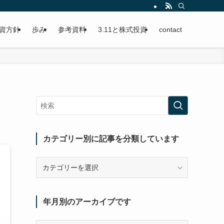
資方針
歩み
参考資料
3.11と株式投資
contact
カテゴリー別に記事を分類しています
カ
テ
ゴ
リ
年月別のアーカイブです
ー
別